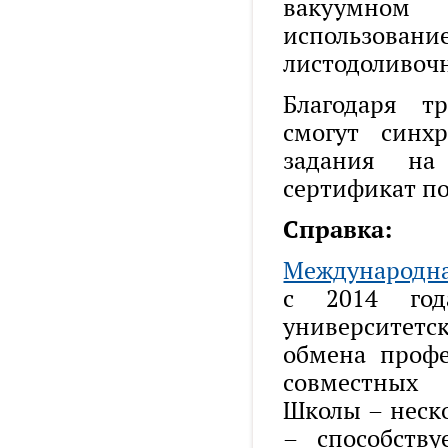
вакуумном
использовани
листодоливоч
Благодаря т
смогут синх
задания на
сертификат по
Справка:
Международна
с 2014 год
университет
обмена проф
совместных
Школы – неск
– способств