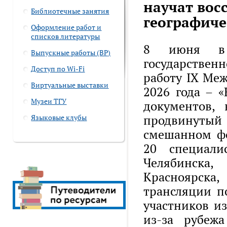
научат вос
Библиотечные занятия
географиче
Оформление работ и
списков литературы
8 июня в 
Выпускные работы (ВР)
государстве
Доступ по Wi-Fi
работу IX Ме
Виртуальные выставки
2026 года – 
Музеи ТГУ
документов,
продвинуты
Языковые клубы
смешанном фо
20 специали
Челябинска
Красноярска
трансляции п
участников из
из-за рубеж