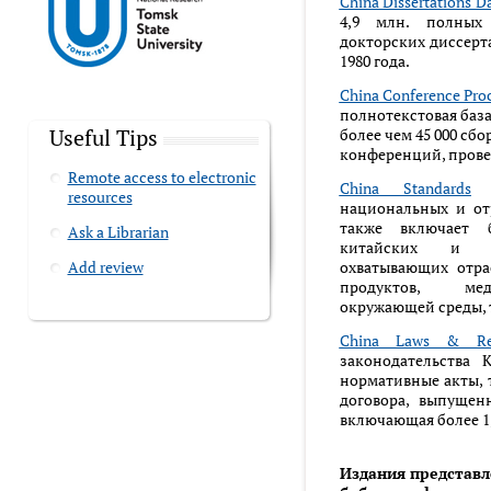
China Dissertations D
4,9 млн. полных
докторских диссерт
1980 года.
China Conference Pro
полнотекстовая база
Useful Tips
более чем 45 000 сб
конференций, прове
Remote access to electronic
China Standards
–
resources
национальных и отр
также включает 
Ask a Librarian
китайских и за
Add review
охватывающих отра
продуктов, мед
окружающей среды,
China Laws & Re
законодательства 
нормативные акты, 
договора, выпущен
включающая более 1,
Издания представл