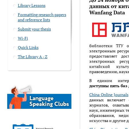
Library Lessons
данных от кит
Wanfang Data
Formatting research papers
and reference lists
Submit your thesis
Wi-Fi
библиотеки ТГУ о
Quick Links
электронным ресурс
предоставляет до
The Library A - Z
электронных рес
китайской культ
правоведению, науке
В едином инте
доступны пять баз
China Online Journals
данных включает 
журналов, охватыв
наук, инженерных т
образования, мед
искусства и другие