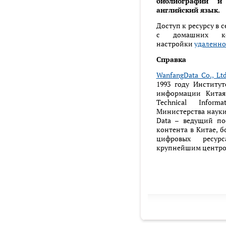
библиографии и 
английский язык.
Доступ к ресурсу в с
с домашних ком
настройки
удаленно
Справка
WanfangData Co., Ltd
1993 году Институ
информации Китая (
Technical Inform
Министерства науки
Data – ведущий п
контента в Китае, б
цифровых ресур
крупнейшим центро