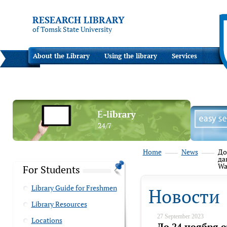
RESEARCH LIBRARY
of Tomsk State University
About the Library
Using the library
Services
Home
News
До
да
Wa
For Students
Library Guide for Freshmen
Новости
Library Resources
27 September 2023
Locations
До 24 ноября 