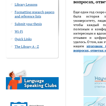
вопросах, отве
Library Lessons
Formatting research papers
Еще один год скоро 
and reference lists
была история л
университету, люд
Submit your thesis
чтобы каждый п
полезным и комфор
Wi-Fi
интересным и вдохн
отзывам и цифра
Quick Links
удалось. О том, как 
нашем
итоговом 
The Library A - Z
вопросах, ответах 