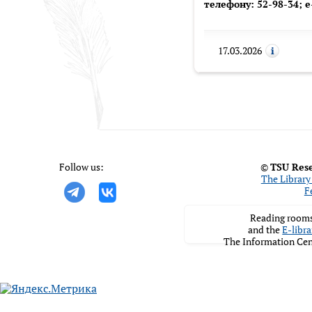
телефону: 52-98-34; e
17.03.2026
Follow us:
©
TSU Rese
The Library 
F
Reading rooms
and the
E-libra
The Information Cen