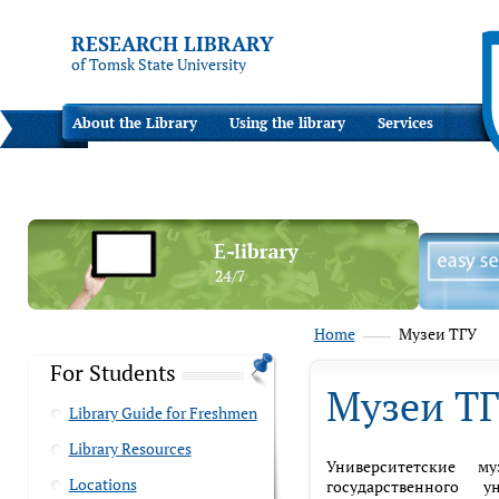
RESEARCH LIBRARY
of Tomsk State University
About the Library
Using the library
Services
Home
Музеи ТГУ
For Students
Музеи Т
Library Guide for Freshmen
Library Resources
Университетские м
Locations
государственного у