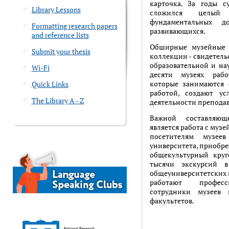
карточка. За годы с
Library Lessons
сложился целый
фундаментальных д
Formatting research papers
развивающихся.
and reference lists
Обширные музейные 
Submit your thesis
коллекции - свидетель
образовательной и на
Wi-Fi
десяти музеях раб
которые занимаются
Quick Links
работой, создают ус
The Library A - Z
деятельности преподав
Важной составляющ
является работа с муз
посетителям музее
университета, приобр
общекультурный круг
тысячи экскурсий в
общеуниверситетских 
работают професс
сотрудники музеев
факультетов.