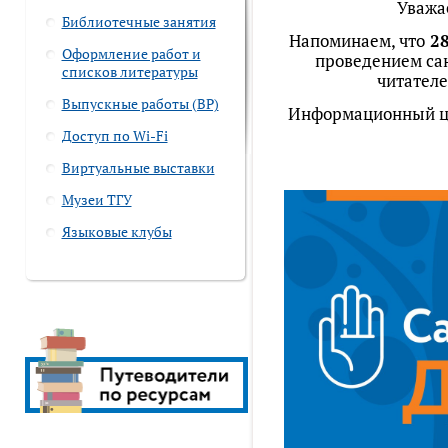
Уважа
Библиотечные занятия
Напоминаем, что
28
Оформление работ и
проведением сан
списков литературы
читателе
Выпускные работы (ВР)
Информационный цен
Доступ по Wi-Fi
Виртуальные выставки
Музеи ТГУ
Языковые клубы