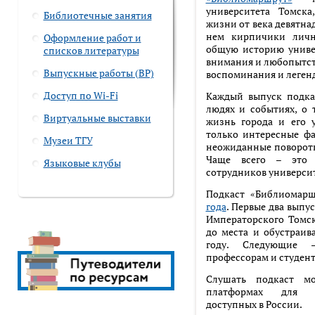
университета Томска
Библиотечные занятия
жизни от века девятна
нем кирпичики личн
Оформление работ и
общую историю универ
списков литературы
внимания и любопытств
Выпускные работы (ВР)
воспоминания и леген
Доступ по Wi-Fi
Каждый выпуск подкас
людях и событиях, о 
Виртуальные выставки
жизнь города и его у
только интересные фа
Музеи ТГУ
неожиданные повороты
Чаще всего – это 
Языковые клубы
сотрудников университ
Подкаст «Библиомар
года
. Первые два выпу
Императорского Томск
до места и обустраив
году. Следующие 
профессорам и студент
Слушать подкаст 
платформах для п
доступных в России.