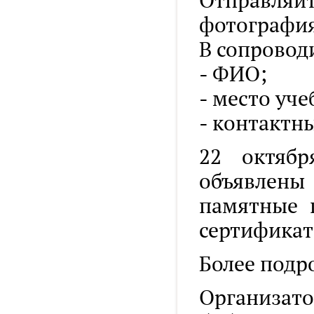
Отправляйт
фотография
В сопровод
- ФИО;
- место уче
- контактн
22 октяб
объявлены
памятные 
сертификат
Более подр
Организа