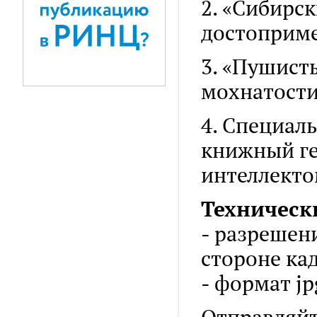
2. «Сибирс
достоприме
3. «Пушист
мохнатости
4. Специал
книжный ге
интеллекто
Техническ
- разрешен
стороне ка
- формат jpg,