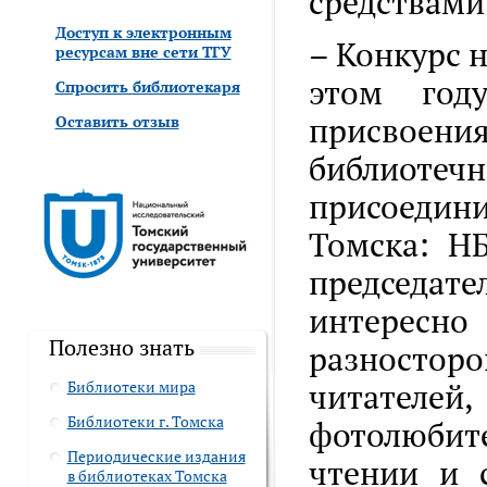
средствами
Доступ к электронным
– Конкурс 
ресурсам вне сети ТГУ
этом год
Спросить библиотекаря
присвоен
Оставить отзыв
библиотеч
присоедин
Томска: Н
председате
интересн
Полезно знать
разносторо
читателе
Библиотеки мира
Библиотеки г. Томска
фотолюбите
Периодические издания
чтении и 
в библиотеках Томска