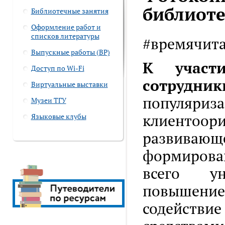
библиоте
Библиотечные занятия
Оформление работ и
списков литературы
#времячита
Выпускные работы (ВР)
К участ
Доступ по Wi-Fi
сотрудни
Виртуальные выставки
популя
Музеи ТГУ
клиентоор
Языковые клубы
развивающ
формирова
всего ун
повышени
содействи