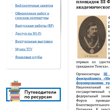
площадок III 
Библиотечные занятия
академическог
Оформление работ и
списков литературы
Ф
Выпускные работы (ВР)
Ц
к
Доступ по Wi-Fi
з
п
Виртуальные выставки
у
Музеи ТГУ
у
Языковые клубы
первым из удост
гражданин Томска».
Организаторы
III
фандрайзинга «Ме
формированию тр
Национальный ис
государственный 
федеральный униве
Форум провод
Благотворитель
Потанина. К учас