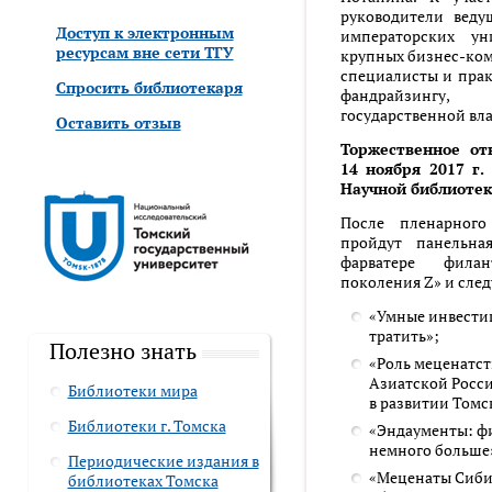
руководители веду
Доступ к электронным
императорских уни
ресурсам вне сети ТГУ
крупных бизнес-ком
специалисты и пра
Спросить библиотекаря
фандрайзингу, 
государственной вла
Оставить отзыв
Торжественное от
14 ноября 2017 г.
Научной библиотек
После пленарного
пройдут панельна
фарватере фила
поколения Z» и сле
«Умные инвестиц
тратить»;
Полезно знать
«Роль меценатст
Азиатской Росси
Библиотеки мира
в развитии Томс
Библиотеки г. Томска
«Эндаументы: ф
немного больше
Периодические издания в
«Меценаты Сибир
библиотеках Томска