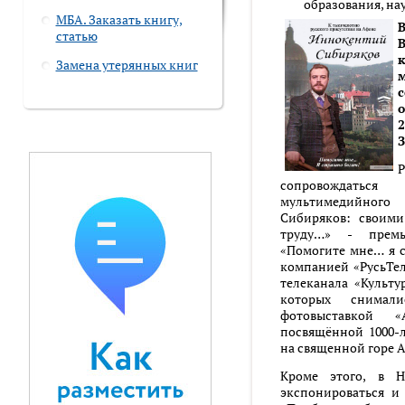
образования, на
МБА. Заказать книгу,
статью
В
Замена утерянных книг
с
о
2
З
сопровождат
мультимедийног
Сибиряков: своим
труду…» - прем
«Помогите мне… я с
компанией «РусьТел
телеканала «Культу
которых снимал
фотовыставкой «
посвящённой 1000-л
на священной горе 
Кроме этого, в Н
экспонироваться и