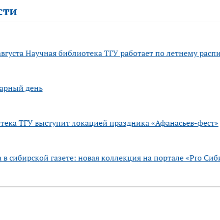
сти
августа Научная библиотека ТГУ работает по летнему рас
тарный день
тека ТГУ выступит локацией праздника «Афанасьев-фест»
 в сибирской газете: новая коллекция на портале «Pro Сиб