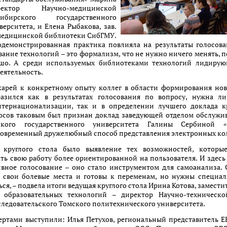
ектор Научно-медицинской
бирского государственного
ерситета, и Елена Рыбакова, зав.
медицинской библиотеки СибГМУ.
одемонстрированная практика повлияла на результаты голосова
вание технологий – это формализм, что не нужно ничего менять, п
ошо. А среди используемых библиотеками технологий лидир
еятельность.
карей к конкретному опыту коллег в области формирования нов
азился как в результатах голосования по вопросу, нужна ли
тернационализации, так и в определении лучшего доклада кр
осов таковым был признан доклад заведующей отделом обслужи
кого государственного университета Галины Сербиной «
современный дружелюбный способ представления электронных ко
 круглого стола было выявление тех возможностей, которы
ть свою работу более ориентированной на пользователя. И здес
вное голосование – оно стало инструментом для самоанализа. 
 свои болевые места и готовы к переменам, но нужны специал
ся, – подвела итоги ведущая круглого стола Ирина Котова, замести
 образовательных технологий – директор Научно-техническ
ледовательского Томского политехнического университета.
ертами выступили: Илья Петухов, региональный представитель 