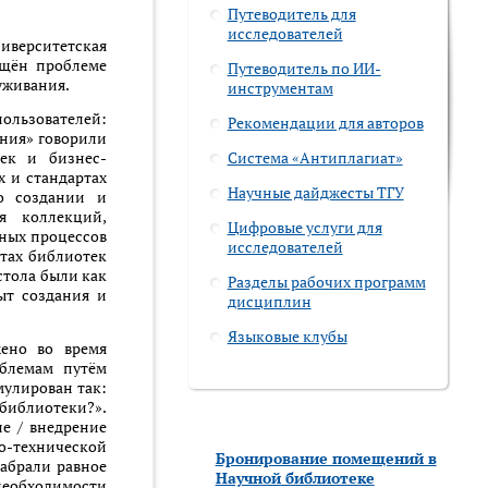
Путеводитель для
исследователей
ерситетская
ящён проблеме
Путеводитель по ИИ-
уживания.
инструментам
ользователей:
Рекомендации для авторов
ания» говорили
ек и бизнес-
Система «Антиплагиат»
х и стандартах
Научные дайджесты ТГУ
о создании и
я коллекций,
Цифровые услуги для
ных процессов
исследователей
етах библиотек
стола были как
Разделы рабочих программ
ыт создания и
дисциплин
Языковые клубы
жено во время
облемам путём
мулирован так:
иблиотеки?».
ие / внедрение
но-технической
Бронирование помещений в
набрали равное
Научной библиотеке
необходимости