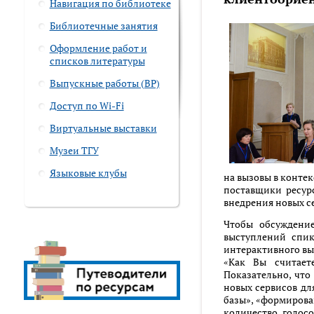
Навигация по библиотеке
Библиотечные занятия
Оформление работ и
списков литературы
Выпускные работы (ВР)
Доступ по Wi-Fi
Виртуальные выставки
Музеи ТГУ
Языковые клубы
на вызовы в конте
поставщики ресур
внедрения новых с
Чтобы обсуждени
выступлений спи
интерактивного вы
«Как Вы считает
Показательно, что
новых сервисов дл
базы», «формирова
количество голосо