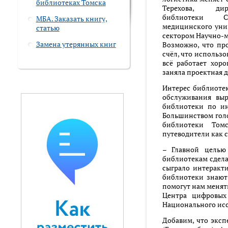
библиотеках Томска
Терехова, дир
библиотеки Си
МБА. Заказать книгу,
медицинского унив
статью
сектором Научно-
Замена утерянных книг
Возможно, что пр
счёл, что использо
всё работает хор
заняла проектная д
Интерес библиоте
обслуживания выр
библиотеки по ин
Большинством гол
библиотеки Томс
путеводители как 
– Главной целью
библиотекам сдела
сыграло интеракти
библиотеки знают
помогут нам менять
Центра цифровых
Национального исс
Добавим, что эксп