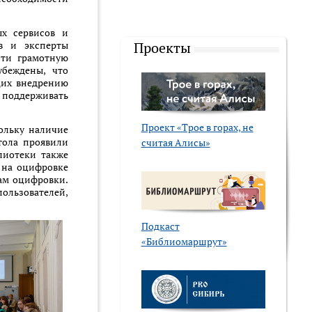
ых сервисов и
ов и эксперты
Проекты
сти грамотную
убеждены, что
щих внедрению
 поддерживать
Проект «Трое в горах, не
ольку наличие
стола проявили
считая Алисы»
лиотеки также
т на оцифровке
ам оцифровки.
ользователей,
Подкаст
«Библиомаршрут»