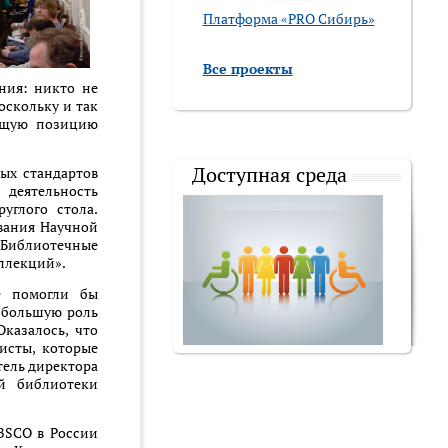
Платформа «PRO Сибирь»
Все проекты
ния: никто не
оскольку и так
ующую позицию
Доступная среда
ых стандартов
 деятельность
углого стола.
вания Научной
Библиотечные
ллекций».
е помогли бы
ь большую роль
Оказалось, что
исты, которые
тель директора
ой библиотеки
EBSCO в России