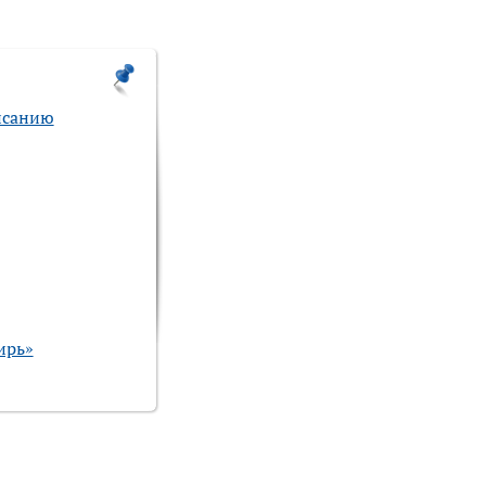
писанию
ирь»