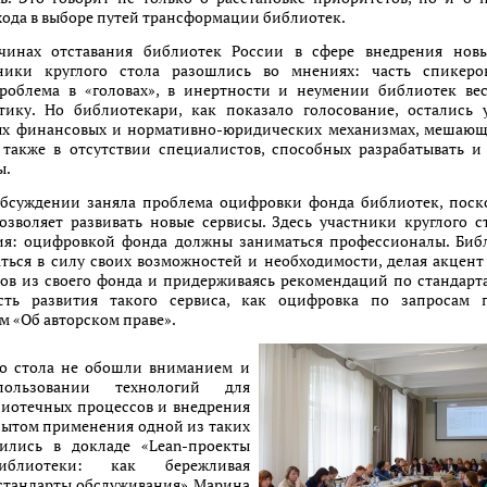
ода в выборе путей трансформации библиотек.
чинах отставания библиотек России в сфере внедрения нов
тники круглого стола разошлись во мнениях: часть спикер
проблема в «головах», в инертности и неумении библиотек ве
ику. Но библиотекари, как показало голосование, остались 
х финансовых и нормативно-юридических механизмах, мешаю
 также в отсутствии специалистов, способных разрабатывать и
ы.
обсуждении заняла проблема оцифровки фонда библиотек, поск
озволяет развивать новые сервисы. Здесь участники круглого 
я: оцифровкой фонда должны заниматься профессионалы. Биб
ться в силу своих возможностей и необходимости, делая акцен
ов из своего фонда и придерживаясь рекомендаций по стандарт
ть развития такого сервиса, как оцифровка по запросам п
м «Об авторском праве».
го стола не обошли вниманием и
ользовании технологий для
иотечных процессов и внедрения
пытом применения одной из таких
ились в докладе «Lean-проекты
иблиотеки: как бережливая
 стандарты обслуживания» Марина