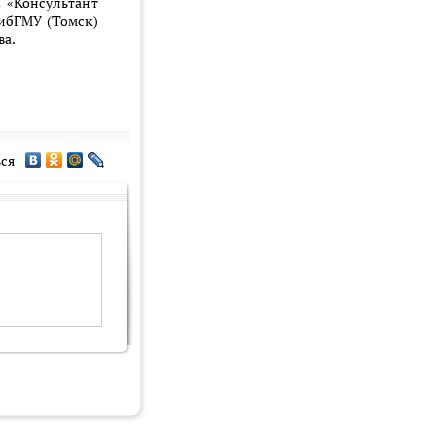
С «Консультант
СибГМУ (Томск)
ва.
ся