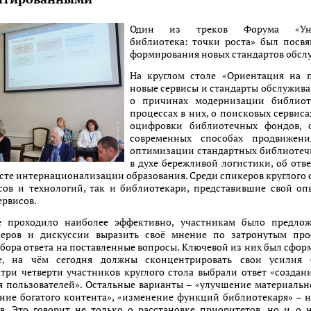
Один из треков Форума «Унив
библиотека: точки роста» был посв
формирования новых стандартов обсл
На круглом столе «Ориентация на п
новые сервисы и стандарты обслужив
о причинах модернизации библиот
процессах в них, о поисковых сервиса
оцифровки библиотечных фондов, 
современных способах продвижени
оптимизации стандартных библиотеч
в духе бережливой логистики, об отв
ксте интернационализации образования. Среди спикеров круглого 
сов и технологий, так и библиотекари, представившие свой оп
ервисов.
е проходило наиболее эффективно, участникам было предло
керов и дискуссии выразить своё мнение по затронутым пр
бора ответа на поставленные вопросы. Ключевой из них был сфор
е, на чём сегодня должны сконцентрировать свои усилия б
 три четверти участников круглого стола выбрали ответ «создан
я пользователей». Остальные варианты – «улучшение материаль
ние богатого контента», «изменение функций библиотекаря» – 
в. Это говорит не только о расстановке приоритетов, но и о 