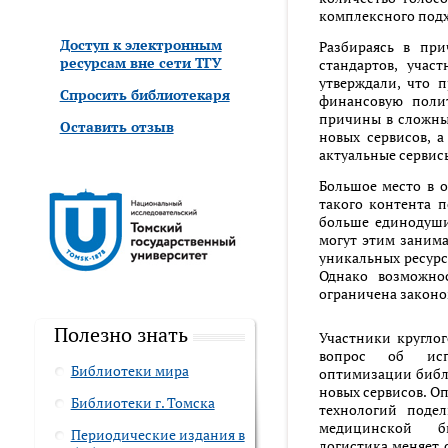
комплексного подх
Доступ к электронным
Разбираясь в при
ресурсам вне сети ТГУ
стандартов, учас
утверждали, что 
Спросить библиотекаря
финансовую полит
причины в сложны
Оставить отзыв
новых сервисов, а
актуальные сервис
Большое место в 
такого контента п
больше единодуши
могут этим занима
уникальных ресурс
Однако возможнос
ограничена законо
Полезно знать
Участники кругло
вопрос об исп
Библиотеки мира
оптимизации библ
новых сервисов. О
Библиотеки г. Томска
технологий подел
медицинской б
Периодические издания в
логистика меняет