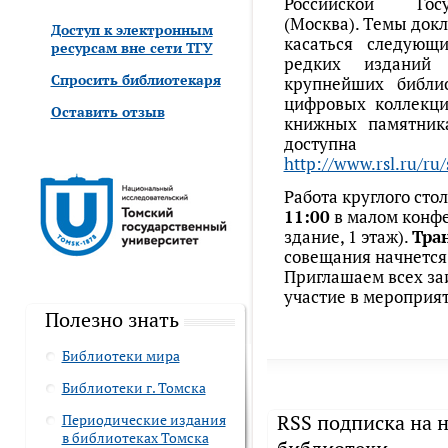
Российской Госу
(Москва). Темы докл
Доступ к электронным
касаться следующи
ресурсам вне сети ТГУ
редких изданий 
Спросить библиотекаря
крупнейших библи
цифровых коллекци
Оставить отзыв
книжных памятник
доступн
http://www.rsl.ru/ru
Работа круглого сто
11:00
в малом конфе
здание, 1 этаж).
Тра
совещания начнетс
Приглашаем всех за
участие в мероприят
Полезно знать
Библиотеки мира
Библиотеки г. Томска
RSS подписка на 
Периодические издания
в библиотеках Томска