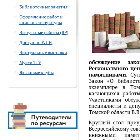
Библиотечные занятия
Оформление работ и
списков литературы
Выпускные работы (ВР)
Доступ по Wi-Fi
Виртуальные выставки
обсуждение зако
Музеи ТГУ
Регионального це
Языковые клубы
памятниками
. Су
Закон «О библиот
экземпляре в Том
касающихся работ
Участниками обсуж
специалисты и деп
Томской области В.В
Круглый стол приу
Всероссийскому сов
книжными памят