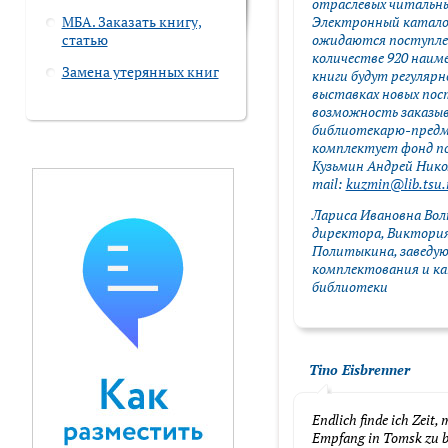
отраслевых читальны
МБА. Заказать книгу,
Электронный каталог.
статью
ожидаются поступлен
количестве 920 наим
Замена утерянных книг
книги будут регуляр
выставках новых пост
возможность заказыв
библиотекарю-предм
комплектует фонд по
Кузьмин Андрей Никол
mail:
kuzmin@lib.tsu.
Лариса Ивановна Вол
директора, Виктория
Политыкина, заведу
комплектования и ка
библиотеки
Tino Eisbrenner
Endlich finde ich Zeit,
Empfang in Tomsk zu b