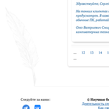
Здравствуйте, Серге
На тонких клиентах 
предусмотрен. В каж
обычные ПК, работай
Олег Валериевич Сми
компьютерных техно
…
12
13
14
1
…
Следуйте за нами:
©
Научная б
Деятельность се
Как св