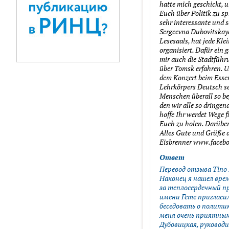
hatte mich geschickt, 
Euch über Politik zu sp
sehr interessante und 
Sergeevna Dubovitskaya
Lesesaals, hat jede Kl
organisiert. Dafür ein
mir auch die Stadtführu
über Tomsk erfahren. 
dem Konzert beim Essen
Lehrkörpers Deutsch se
Menschen überall so beg
den wir alle so dringen
hoffe Ihr werdet Wege 
Euch zu holen. Darüber
Alles Gute und Grüße 
Eisbrenner www.facebo
Ответ
Перевод отзыва Tino 
Наконец я нашел вре
за теплосердечный п
имени Гете пригласил
беседовать о политик
меня очень приятным
Дубовицкая, руковод