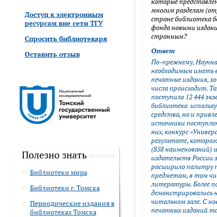
которые представлен
многим разделам (отр
Доступ к электронным
у
стране библиотека б
ресурсам вне сети ТГУ
фонда новыми издани
странным?
Спросить библиотекаря
CAPTCHA
Введите символы с к
Ответ
Оставить отзыв
По-прежнему, Научн
необходимым иметь в
печатные издания, х
числа происходит. Так
What code is in the im
поступило 12 444 экз
библиотека использу
средства, но и прив
источники поступлен
Вертикальные 
них, конкурс «Универ
результате, которого
(858 наименований) 
Полезно знать
издательств России з
расширило палитру п
Библиотеки мира
предметам, в том ч
литературы. Более п
Библиотеки г. Томска
демонстрировались н
читальном зале. С н
Периодические издания в
печатных изданий т
библиотеках Томска