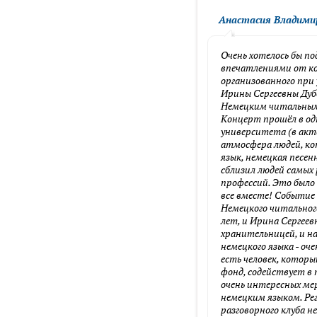
Анастасия Владими
Очень хотелось бы п
впечатлениями от ко
организованного при
Ирины Сергеевны Дуб
Немецким читальным
Концерт прошёл в од
университета (в акт
атмосфера людей, ко
язык, немецкая песен
сблизил людей самых 
профессий. Это было 
все вместе! Событие
Немецкого читального
лет, и Ирина Сергеев
хранительницей, и н
немецкого языка - оче
есть человек, которы
фонд, содействует в 
очень интересных ме
немецким языком. Ре
разговорного клуба не