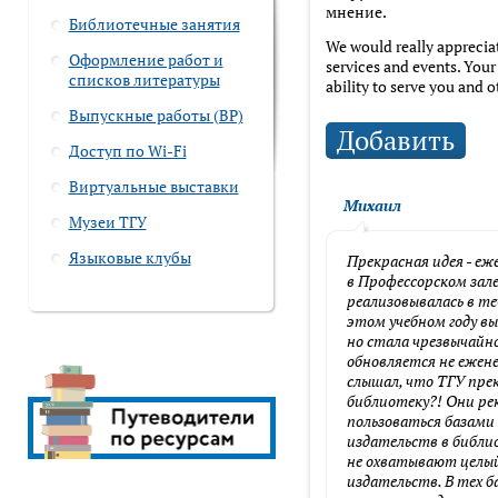
мнение.
Библиотечные занятия
We would really apprecia
Оформление работ и
services and events. Your
списков литературы
ability to serve you and o
Выпускные работы (ВР)
Добавить
Доступ по Wi-Fi
Имя
Виртуальные выставки
Михаил
Музеи ТГУ
Языковые клубы
Прекрасная идея - еж
Отзыв
в Профессорском зал
реализовывалась в те
этом учебном году вы
но стала чрезвычайн
обновляется не ежен
слышал, что ТГУ прек
библиотеку?! Они р
пользоваться базами 
Ваш email
издательств в библи
не охватывают целы
издательств. В тех б