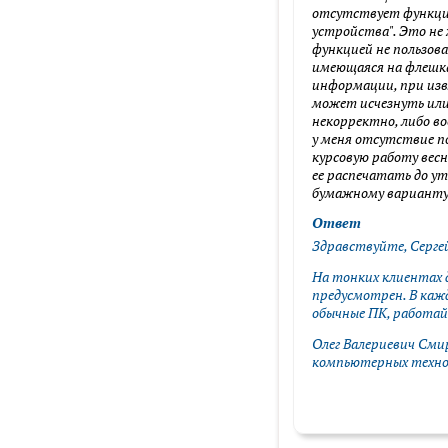
отсутствует функция
устройства". Это не 
функцией не пользов
имеющаяся на флешка
информации, при изв
может исчезнуть ил
некорректно, либо в
у меня отсутствие п
курсовую работу весно
ее распечатать до у
бумажному варианту). 
Ответ
Здравствуйте, Серге
На тонких клиентах 
предусмотрен. В каж
обычные ПК, работай
Олег Валериевич Сми
компьютерных техно