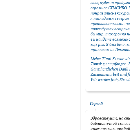
зала, чудесно продум
огромное СПАСИБО. 
понравились экскурсии
я насладился вечером
преподавателями нем
повсюду так встречал
бы мир, так срочно н
вы найдете возможно
еще раз. Я был бы оче
приветом из Германи
Lieber Tino! Es war wir
Tomsk zu empfangen. Es
Ganz herzlichen Dank 
Zusammenarbeit und fü
Wir werden froh, Sie wi
Сергей
Здравствуйте, на с
библиотечной сети, 
иных помещениях биб