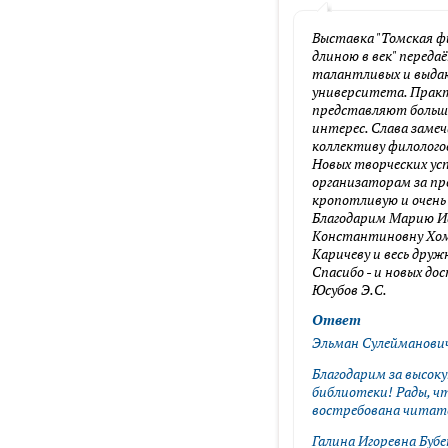
Выставка "Томская фи
длиною в век" переда
талантливых и выдаю
университета. Практ
представляют больш
интерес. Слава заме
коллективу филолого
Новых творческих усп
организаторам за пр
кропотливую и очень
Благодарим Марию Ив
Константиновну Хом
Каричеву и весь дру
Спасибо - и новых до
Юсубов Э.С.
Ответ
Эльман Сулейманович
Благодарим за высок
библиотеки! Рады, ч
востребована читат
Галина Игоревна Буб