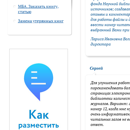
фонда Научной библи
МБА. Заказать книгу,
источников; создава
статью
отзывы и комментар
для работы файлы и д
Замена утерянных книг
ввести номер читате
выбранный Вами при 
Лариса Ивановна Вол
директора
Сергей
Для улучшения работ
порекомендовать бол
страницах электронн
библиотеки количест
журналов. Вариант: го
номер 12, когда мне н
очень информативен,
читальных залов не в
ответ.