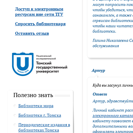
могут попросить пок
Доступ к электронным
чтобы убедиться, чт
у
ресурсам вне сети ТГУ
ознакомлен, а также
сервисам библиотеки
Спросить библиотекаря
CAPTCHA
чтобы наши читател
Введите символы с к
библиотеки.
Оставить отзыв
Галина Николаевна С
обслуживания
What code is in the im
Артур
Вертикальные 
Куда вы засунул личн
Полезно знать
Ответ
Артур, здравствуйт
Библиотеки мира
Личный кабинет рас
Библиотеки г. Томска
электронного катало
кабинету позволяет в
Периодические издания в
дополнительными во
библиотеках Томска
оформлять электронн