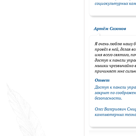
социокультурных ко
Артём Сазонов
Я очень люблю нашу б
провёл в ней, делая 
имя всего святого, п
доступ к панели упр
мышки чрезвычайно вы
причиняет мне силь
Ответ
Доступ к панели упр
закрыт по соображе
безопасности.
Олег Валериевич Сми
компьютерных техно