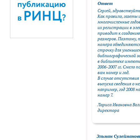
Ответ
Сергей, здравствуйте
Как правило, газеты
многочисленные годо
их регистрации в эл
приводит к созданию
размеров. Поэтому, п
номера объединяются
строчку для уменьше
библиографической за
в библиотеке имеются
2006-2007 гг. Смело 
вам номер и год.
В случае отсутствия 
выпуска сведения о н
например, год 2008 но
номер 7.
Лариса Ивановна Вол
директора
Эльман Сулейманов