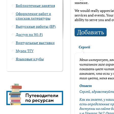
мнение.
Библиотечные занятия
We would really apprecia
Оформление работ и
services and events. Your
списков литературы
ability to serve you and o
Выпускные работы (ВР)
Добавить
Доступ по Wi-Fi
Имя
Виртуальные выставки
Сергей
Музеи ТГУ
Языковые клубы
Меня интересует, за
Отзыв
читальном зале охра
показать цвет читат
означает, что если у
того цвета, меня вы
Ответ
Сергей, здравствуйте
Как вы знаете, у наш
Ваш email
есть определенные пр
доступны на сайте б
и в Центре 24/7. Охр