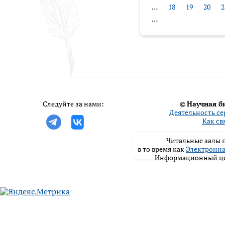
…
18
19
20
2
…
Следуйте за нами:
©
Научная б
Деятельность се
Как св
Читальные залы п
в то время как
Электронна
Информационный цен