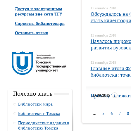
Доступ к электронным
15 сентября 2018
Обсуждалось на 
ресурсам вне сети ТГУ
стать клиентоо
Спросить библиотекаря
Оставить отзыв
13 сентября 2018
Началось широко
развития вузовск
12 сентября 2018
Главные итоги Ф
библиотека: точк
12 сентября 2018
Полезно знать
Проекту "Книжки
20.09.2018
Библиотеки мира
Библиотеки г. Томска
…
5
6
7
8
Периодические издания в
библиотеках Томска