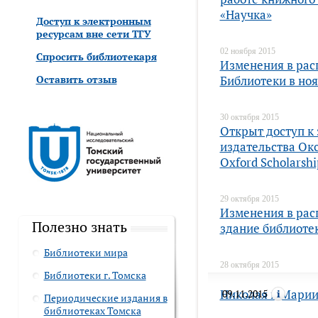
«Научка»
Доступ к электронным
ресурсам вне сети ТГУ
02 ноября 2015
Спросить библиотекаря
Изменения в рас
Оставить отзыв
Библиотеки в но
30 октября 2015
Открыт доступ к
издательства Ок
Oxford Scholarshi
29 октября 2015
Изменения в рас
Полезно знать
здание библиоте
Библиотеки мира
28 октября 2015
Библиотеки г. Томска
Выставка художе
Николая и Марии
09.11.2015
Периодические издания в
библиотеках Томска