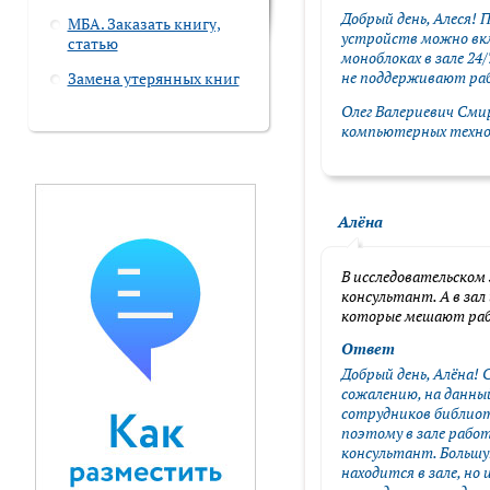
Добрый день, Алеся! 
МБА. Заказать книгу,
устройств можно вк
статью
моноблоках в зале 24
не поддерживают рабо
Замена утерянных книг
Олег Валериевич Смир
компьютерных техно
Алёна
В исследовательском 
консультант. А в зал
которые мешают ра
Ответ
Добрый день, Алёна! 
сожалению, на данн
сотрудников библиот
поэтому в зале рабо
консультант. Большу
находится в зале, но 