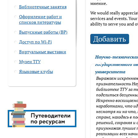
мнение.
Библиотечные занятия
We would really apprecia
Оформление работ и
services and events. Your
списков литературы
ability to serve you and o
Выпускные работы (ВР)
Добавить
Доступ по Wi-Fi
Имя
Виртуальные выставки
Научно-техническа
Музеи ТГУ
государственного а
Языковые клубы
университета
Отзыв
Выражаем искренню
признательность На
библиотеке ТГУ за т
поделиться бесценны
Искренно восхищаем
наработками, что идё
несмотря ни на что, 
стране, находясь в п
Ваш email
решений, сохраняя и 
приумножая лучшие 
реализации всех нач