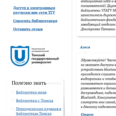
амбициозных идей и 
пользователей! Дире
Доступ к электронным
у
библиотеки УГАТУ М
ресурсам вне сети ТГУ
заместитель директ
библиотечного фонда
Спросить библиотекаря
CAPTCHA
заведующий отделом 
Введите символы с к
Оставить отзыв
Дмитриева Татьяна 
Алеся
What code is in the im
Здравствуйте! Часто 
не хватает доступа 
Вертикальные 
устройствам bluetoo
приходится слушать 
видеоролики и чтобы
Полезно знать
пользоваться наушни
развиваются и больш
Библиотеки мира
беспроводные, подкл
Bluetooth. Консульта
Библиотеки г. Томска
смотреть мне самой,
к данному подключен
Периодические издания в
библиотеках Томска
Ответ