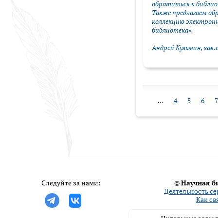
обратиться к библио
Также предлагаем об
коллекцию электронн
библиотека».
Андрей Кузьмин, зав
…
4
5
6
7
Следуйте за нами:
©
Научная б
Деятельность се
Как св