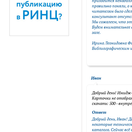
приходится ненадолг
правильно поняли, о 
читателям было сдела
консультант отсутст
Мы сожалеем, что эт
Будем внимательнее 
зале.
Ирина Леонидовна Фа
Библиографическим
Иван
Добрый день! Имидж-
Карточки не отобра
скачать: 500 - внутр
Ответ
Добрый день, Иван! Д
некоторые техническ
каталога. Сейчас всё